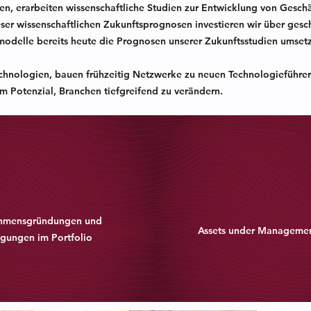
gien, erarbeiten wissenschaftliche Studien zur Entwicklung von Ges
ieser wissenschaftlichen Zukunftsprognosen investieren wir über ges
modelle bereits heute die Prognosen unserer Zukunftsstudien umset
technologien, bauen frühzeitig Netzwerke zu neuen Technologieführe
dem Potenzial, Branchen tiefgreifend zu verändern.
15 Mi
hmensgründungen und
Assets under Manageme
igungen im Portfolio