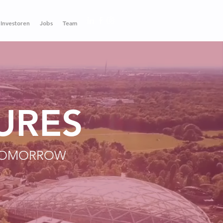
 Investoren
Jobs
Team
URES
 TOMORROW