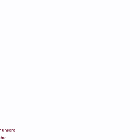
7
Mrd. €
Geschaffener Wert
rnehmensbewertung) im Portfolio
r unsere
che