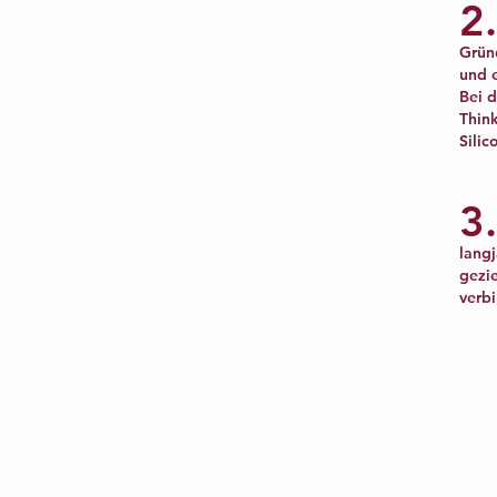
2
Grün
und e
Bei d
Thin
Silic
3
lang
gezie
verb