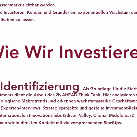
assenmarkt sichtbar werden.
re Investoren, Kunden und Gründer am exponentiellen Wachstum de
ilhaben zu lassen.
ie Wir Investier
.Identifizierung
Als Grundlage für die Star
tments dient die Arbeit des 2b AHEAD Think Tank. Hier analysieren 
nologische Makrotrends und erkennen wachstumsstarke Geschäftsmo
Experten-Interviews, Strategieprojekte und gezielte Investment-Reis
nternationalen Innovationshubs (Silicon Valley, Chona, Middle East)
en wir in direkten Kontakt mit vielversprechenden StartUps.