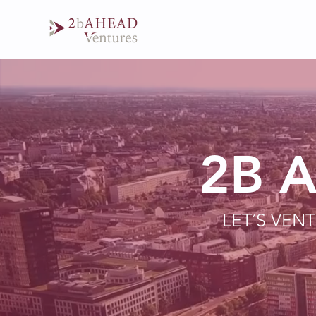
2B 
LET´S VE