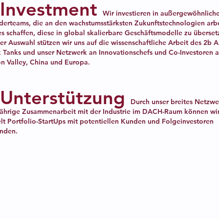
.Investment
Wir investieren in außergewöhnlich
derteams, die an den wachstumsstärksten Zukunftstechnologien arb
s schaffen, diese in global skalierbare Geschäftsmodelle zu überset
er Auswahl stützen wir uns auf die wissenschaftliche Arbeit des 2b
k Tanks und unser Netzwerk an Innovationschefs und Co-Investoren 
on Valley, China und Europa.
.Unterstützung
Durch unser breites Netzw
jährige Zusammenarbeit mit der Industrie im DACH-Raum können wi
lt Portfolio-StartUps mit potentiellen Kunden und Folgeinvestoren
inden.
Für Investoren