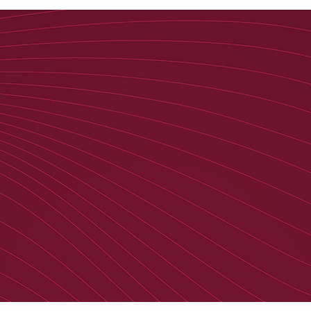
15
Assets under Management (AuM)