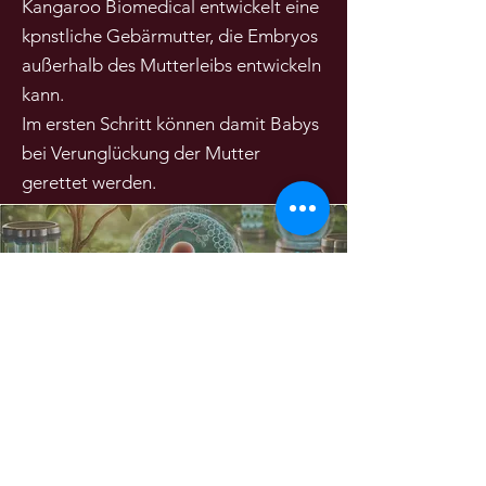
Kangaroo Biomedical entwickelt eine
kpnstliche Gebärmutter, die Embryos
außerhalb des Mutterleibs entwickeln
kann.
Im ersten Schritt können damit Babys
bei Verunglückung der Mutter
gerettet werden.